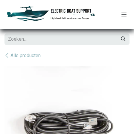
Overslaan naar inhoud
Alle producten