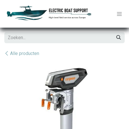
Overslaan naar inhoud
Alle producten