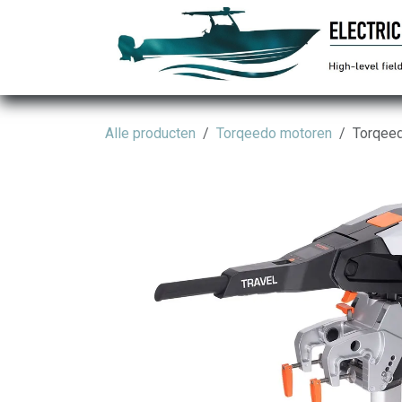
Overslaan naar inhoud
Alle producten
Torqeedo motoren
Torqeed