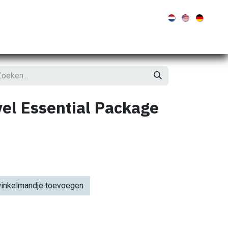
tinel
Molabo
Bluenav
Overige merken
Shop
Contact
el Essential Package
inkelmandje toevoegen