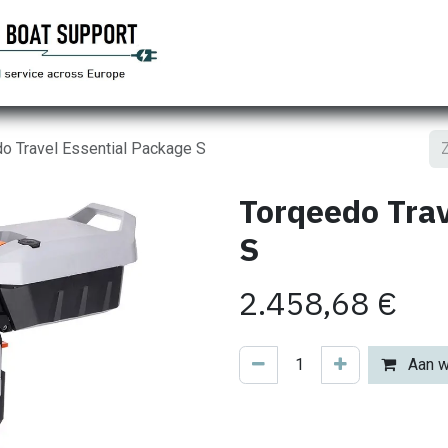
Home
Torqeedo
Waterworld
Sen
o Travel Essential Package S
Torqeedo Trav
S
2.458,68
€
Aan w