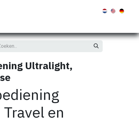
tinel
Molabo
Bluenav
Overige merken
Shop
Contact
ning Ultralight,
ise
bediening
, Travel en