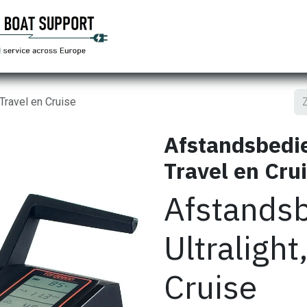
Home
Torqeedo
Waterworld
Sen
 Travel en Cruise
Afstandsbedie
Travel en Cru
Afstands
Ultralight
Cruise