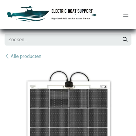
Overslaan naar inhoud
Alle producten